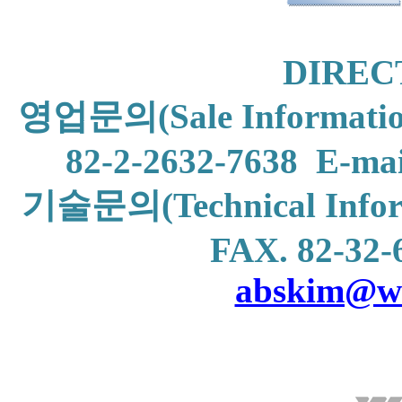
DIREC
영업문의
(Sale Informati
82-2-2632-
7638
E-mai
기술문의
(Technical Info
FAX
. 82-32-
abskim@wo